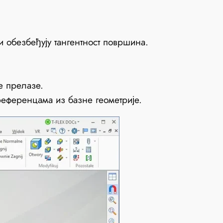
и обезбеђују тангентност површина.
е прелазе.
референцама из базне геометрије.