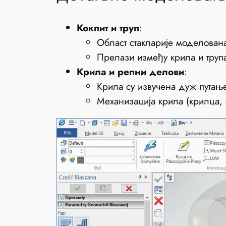
Кокпит и труп
:
Област стакларије моделована
Прелази између крила и тру
Крила и репни делови
:
Крила су извучена дуж путањ
Механизација крила (крилца, 