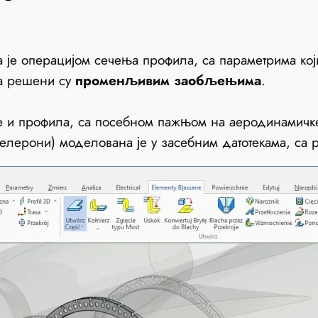
 је операцијом сечења профила, са параметрима кој
па решени су
променљивим заобљењима
.
е и профила, са посебном пажњом на аеродинамичк
елерони) моделована је у засебним датотекама, са 