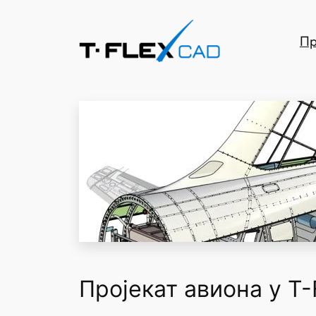
Скочи
на
Пр
садржај
Пројекат авиона у T-