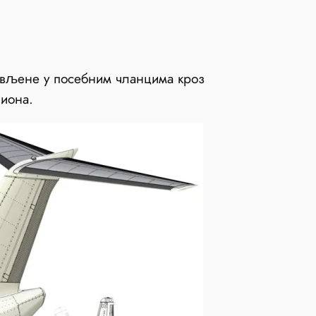
ављене у посебним чланцима кроз
виона.