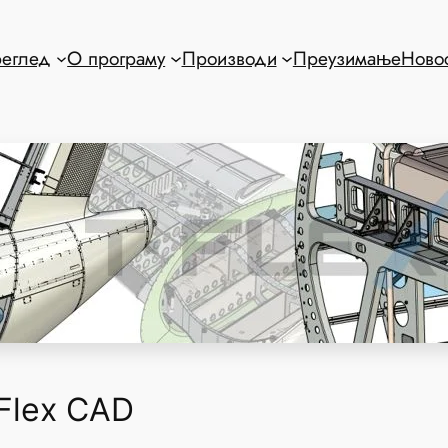
еглед
О програму
Производи
Преузимање
Ново
Flex CAD