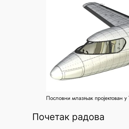
Пословни млазњак пројектован у 
Почетак радова