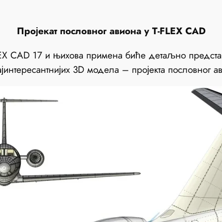
Пројекат пословног авиона у T-FLEX CAD
LEX CAD 17 и њихова примена биће детаљно предст
јинтересантнијих 3D модела – пројекта пословног а