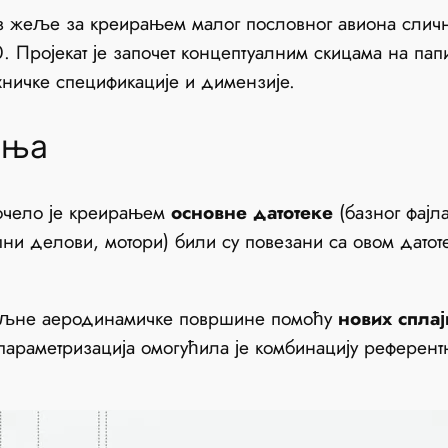
из жеље за креирањем малог пословног авиона слични
. Пројекат је започет концептуалним скицама на пап
хничке спецификације и димензије.
ања
очело је креирањем
основне датотеке
(базног фајла
епни делови, мотори) били су повезани са овом дато
пољне аеродинамичке површине помоћу
нових спла
параметризација омогућила је комбинацију референт