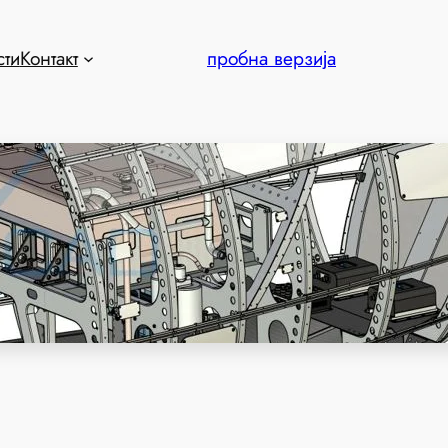
сти
Контакт
пробна верзија