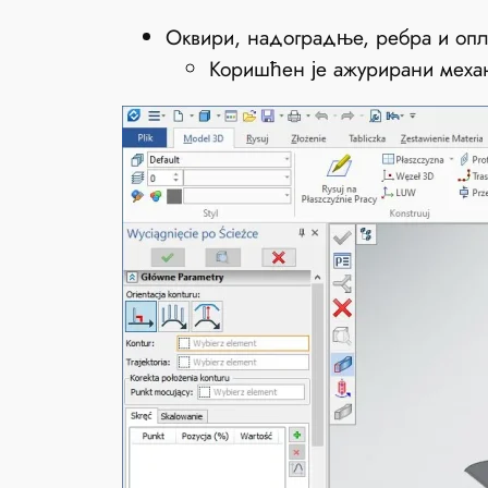
Оквири, надоградње, ребра и опла
Коришћен је ажурирани механ