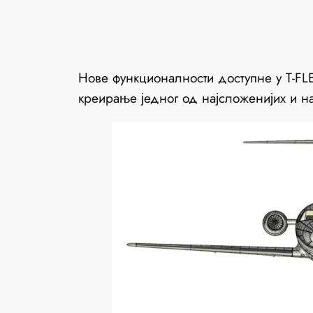
Нове функционалности доступне у T-F
креирање једног од најсложенијих и на