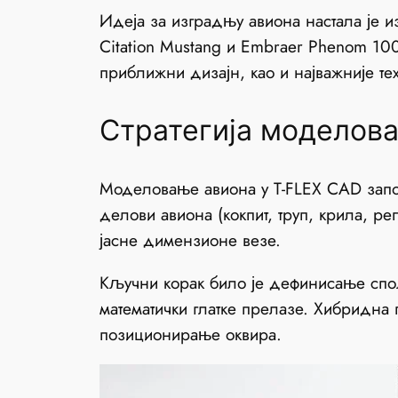
Идеја за изградњу авиона настала је 
Citation Mustang и Embraer Phenom 100
приближни дизајн, као и најважније те
Стратегија моделов
Моделовање авиона у T-FLEX CAD зап
делови авиона (кокпит, труп, крила, р
јасне димензионе везе.
Кључни корак било је дефинисање с
математички глатке прелазе. Хибридна 
позиционирање оквира.