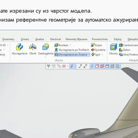
те изрезани су из чврстог модела.
изам референтне геометрије за аутоматско ажурира