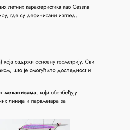
х летних карактеристика као Cessna
иру, где су дефинисани изглед,
) која садржи основну геометрију. Сви
теком, што је омогућило доследност и
јн механизама
, који обезбеђују
них линија и параметара за