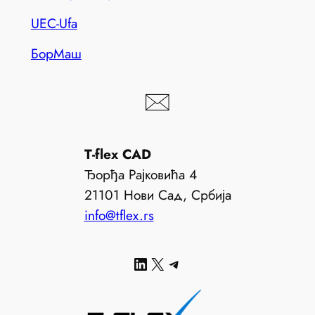
UEC-Ufa
БорМаш
T-flex CAD
Ђорђа Рајковића 4
21101 Нови Сад, Србија
info@tflex.rs
LinkedIn
X
Telegram