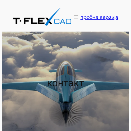
Скочи
на
пробна верзија
садржај
контакт