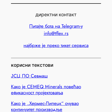
директни контакт
Питајте бота на Telegram-у
info@tflex.rs
најбрже је преко тикет сервиса
корисни текстови
ЈСЦ ПО Севмаш
Како је CEMEQ Minerals повећао
ефикасност пројектовања
Како је „Хермес-Липецк“ очувао
континуитет производње