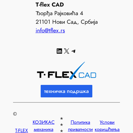
T-flex CAD
Ђорђа Рајковића 4
21101 Нови Сад, Србија
info@tflex.rs
LinkedIn
X
Telegram
техничка подршка
©
КОЗИКАС
Политика
Услови
механика
приватности
коришћења
T-FLEX