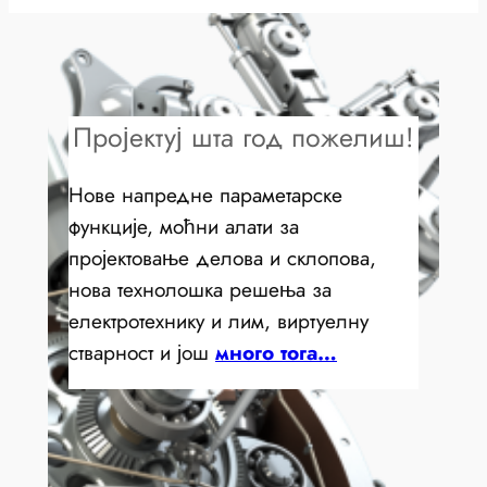
Пројектуј шта год пожелиш!
Нове напредне параметарске
функције, моћни алати за
пројектовање делова и склопова,
нова технолошка решења за
електротехнику и лим, виртуелну
стварност и још
много тога…