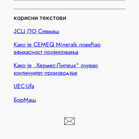
корисни текстови
ЈСЦ ПО Севмаш
Како је CEMEQ Minerals повећао
ефикасност пројектовања
Како је „Хермес-Липецк“ очувао
континуитет производње
UEC-Ufa
БорМаш