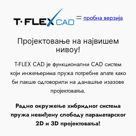
Скочи
на
пробна верзија
садржај
Пројектовање на највишем
нивоу!
T-FLEX CAD је функционални CAD систем
који инжењерима пружа потребне алате како
би лакше одговорили на данашње изазове
пројектовања.
Радно окружење хибридног система
пружа невиђену слободу параметарског
2D и 3D пројектовања!