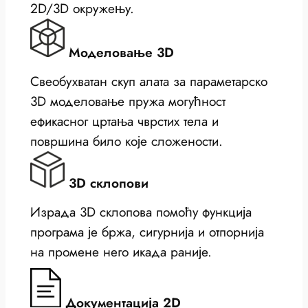
2D/3D окружењу.
Моделовање 3D
Свеобухватан скуп алата за параметарско
3D моделовање пружа могућност
ефикасног цртања чврстих тела и
површина било које сложености.
3D склопови
Израда 3D склопова помоћу функција
програма је бржа, сигурнија и отпорнија
на промене него икада раније.
Документација 2D