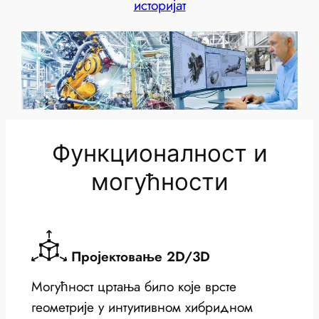
историјат
Функционалност и
могућности
Пројектовање 2D/3D
Могућност цртања било које врсте
геометрије у интуитивном хибридном