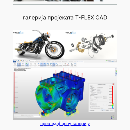
галерија пројеката T-FLEX CAD
прегледај целу галерију