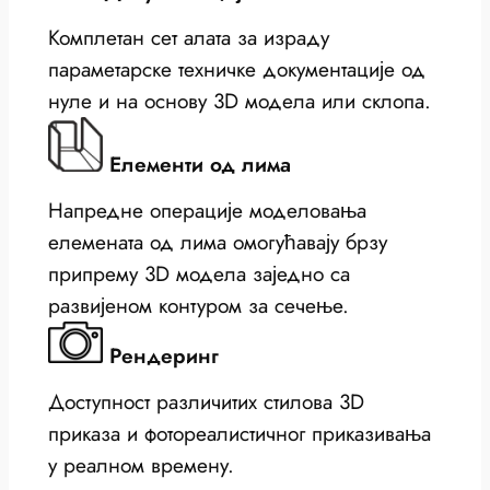
Комплетан сет алата за израду
параметарске техничке документације од
нуле и на основу 3D модела или склопа.
Елементи од лима
Напредне операције моделовања
елемената од лима омогућавају брзу
припрему 3D модела заједно са
развијеном контуром за сечење.
Рендеринг
Доступност различитих стилова 3D
приказа и фотореалистичног приказивања
у реалном времену.